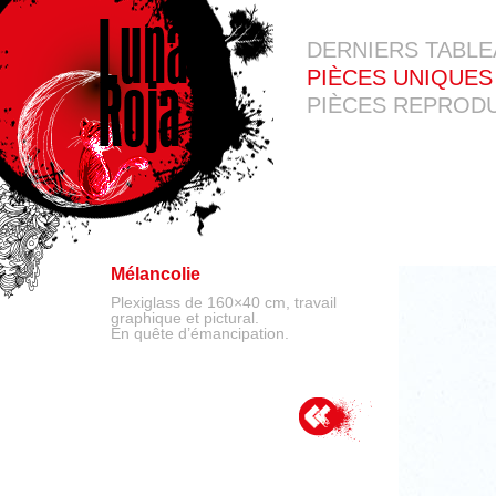
DERNIERS TABL
PIÈCES UNIQUES
PIÈCES REPRODU
Mélancolie
Plexiglass de 160×40 cm, travail
graphique et pictural.
En quête d’émancipation.