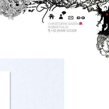
CHRISTOPHE GAZON
ROBERTVILLE
T.
+32 (0)496 121228