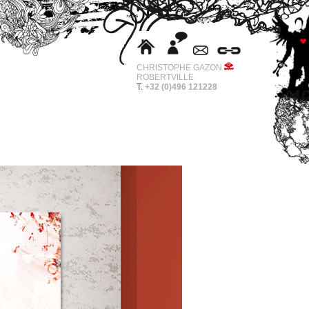
CHRISTOPHE GAZON
ROBERTVILLE
T.
+32 (0)496 121228