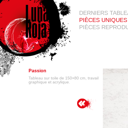
DERNIERS TABL
PIÈCES UNIQUES
PIÈCES REPRODU
Passion
Tableau sur toile de 150×80 cm, travail
graphique et acrylique.